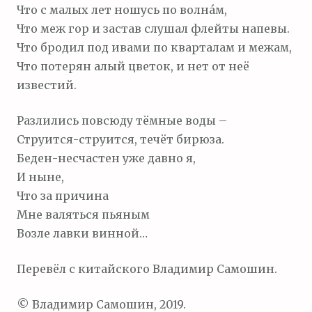
Что с малых лет ношусь по волна́м,
Что меж гор и застав слушал флейты напевы.
Что бродил под ивами по кварталам и межам,
Что потерян алый цветок, и нет от неё
известий.
Разлились повсюду тёмные воды –
Струится-струится, течёт бирюза.
Беден-несчастен уже давно я,
И ныне,
Что за причина
Мне валяться пьяным
Возле лавки винной…
Перевёл с китайского Владимир Самошин.
© Владимир Самошин, 2019.