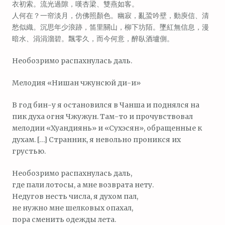
衣初索。流光過隙，嘆杏梁、雙燕如客。
人何在？一帘淡月，仿佛照顏色。幽寂，亂蛩吟壁，動庾信、清
愁似織。沉思年少浪跡，笛里關山，柳下坊陌。墜紅無信息，漫
暗水、涓涓溜碧。飄零久，而今何意，醉臥酒壚側。
Необозримо распахнулась даль.
Мелодия «Нишан чжунсюй ди-и»
В год бин-у я остановился в Чанша и поднялся на
пик духа огня Чжужун. Там-то и прочувствовал
мелодии «Хуандиянь» и «Сухэсян», обращенные к
духам. […] Странник, я невольно проникся их
грустью.
Необозримо распахнулась даль,
где пали лотосы, а мне возврата нету.
Недугов несть числа, я духом пал,
не нужно мне шелковых опахал,
пора сменить одежды лета.