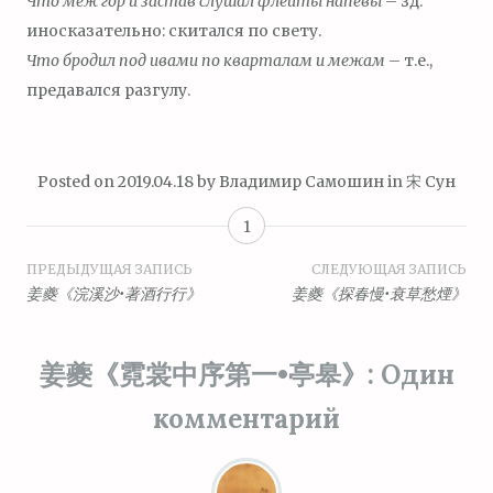
Что меж гор и застав слушал флейты напевы
– зд.
иносказательно: скитался по свету.
Что бродил под ивами по кварталам и межам
– т.е.,
предавался разгулу.
Posted on
2019.04.18
by
Владимир Самошин
in
宋 Сун
1
Навигация
ПРЕДЫДУЩАЯ ЗАПИСЬ
СЛЕДУЮЩАЯ ЗАПИСЬ
姜夔《浣溪沙•著酒行行》
姜夔《探春慢•衰草愁煙》
по
записям
姜夔《霓裳中序第一•亭皋》
: Один
комментарий