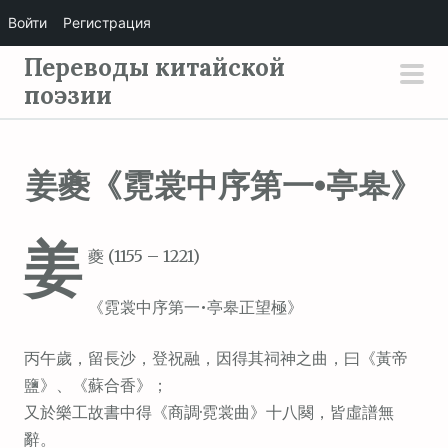
Войти
Регистрация
П
Переводы китайской
е
поэзии
осн
р
мен
е
й
姜夔《霓裳中序第一•亭皋》
т
и
姜
к
夔 (1155 – 1221)
с
о
《霓裳中序第一•亭皋正望極》
д
е
丙午歲，留長沙，登祝融，因得其祠神之曲，曰《黃帝
р
鹽》、《蘇合香》；
ж
又於樂工故書中得《商調·霓裳曲》十八闋，皆虛譜無
и
辭。