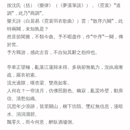
м
按沈氏（括）《樂律》（《夢溪筆談》），《霓裳》“道
о
調”，此乃“商調”。
м
樂天詩（白居易《霓裳羽衣歌曲》）雲：“散序六闋”，此
у
特兩闋，未知孰是？
然音節閑雅，不類今曲。予不暇盡作，作“中序”一闋，傳
於世。
予方羈游，感此古音，不自知其辭之怨抑也。
亭皋正望極，亂落江蓮歸未得。多病卻無氣力，況紈扇漸
疏，羅衣初索。
流光過隙，嘆杏梁、雙燕如客。
人何在？一帘淡月，仿佛照顏色。幽寂，亂蛩吟壁，動庾
信、清愁似織。
沉思年少浪跡，笛里關山，柳下坊陌。墜紅無信息，漫暗
水、涓涓溜碧。
飄零久，而今何意，醉臥酒壚側。