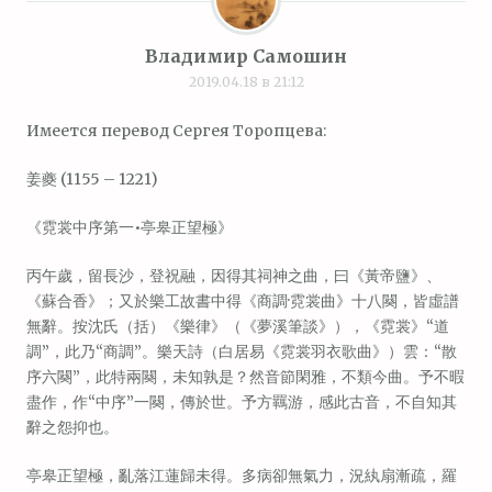
Владимир Самошин
2019.04.18 в 21:12
Имеется перевод Сергея Торопцева:
姜夔 (1155 – 1221)
《霓裳中序第一•亭皋正望極》
丙午歲，留長沙，登祝融，因得其祠神之曲，曰《黃帝鹽》、
《蘇合香》；又於樂工故書中得《商調·霓裳曲》十八闋，皆虛譜
無辭。按沈氏（括）《樂律》（《夢溪筆談》），《霓裳》“道
調”，此乃“商調”。樂天詩（白居易《霓裳羽衣歌曲》）雲：“散
序六闋”，此特兩闋，未知孰是？然音節閑雅，不類今曲。予不暇
盡作，作“中序”一闋，傳於世。予方羈游，感此古音，不自知其
辭之怨抑也。
亭皋正望極，亂落江蓮歸未得。多病卻無氣力，況紈扇漸疏，羅