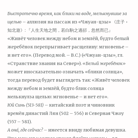
Быстротечно время, как блики на воде, мелькнувшие за
щелью
– аллюзия на пассаж из «Чжуан-цзы» 《庄子 •
知北遊》: 『人生天地之間，若白駒之過郤，忽然而已』
«Живёт человек между небом и землёй, будто белый
жеребёнок перепрыгивает расщелину: мгновенье –
и нет его». (Перевод мой. – В.С.) («Чжуан-цзы», гл.
«Странствие знания на Север»).
«Белый жеребёнок»
может иносказательно означать «блики солнца»,
тогда перевод будет выглядеть так: «Живёт человек
между небом и землёй, будто блик солнца
мелькнулза щелью: мгновенье – и нет его».
Юй Синь
(
513-581)
– китайский поэт и чиновник
времён династий Лян (502 – 556) и Северная Чжоу
(557 – 581).
А он
а́
, где сейчас?
– имеется ввиду любимая девушка.