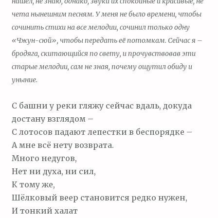
нашёл, не знаю, однако, звуки их спокойные и красивые, не
чета нынешним песням. У меня не было времени, чтобы
сочинить стихи на все мелодии, сочинил только одну
«Чжун-сюй», чтобы передать её потомкам. Сейчас я –
бродяга, скитающийся по свету, и прочувствовав эти
старые мелодии, сам не зная, почему ощутил обиду и
уныние.
С башни у реки гляжу сейчас вдаль, докуда
достану взглядом –
С лотосов падают лепестки в беспорядке –
А мне всё нету возврата.
Много недугов,
Нет ни духа, ни сил,
К тому же,
Шёлковый веер становится редко нужен,
И тонкий халат