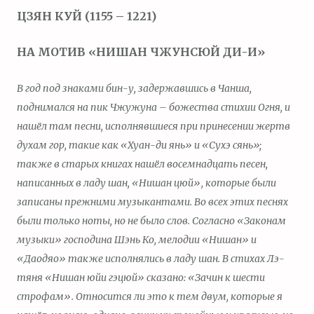
ЦЗЯН КУЙ (1155 – 1221)
НА МОТИВ «НИШАН ЧЖУНСЮЙ ДИ-И»
В год под знаками бин-у, задержавшись в Чанша,
поднимался на пик Чжужуна – божества стихии Огня, и
нашёл там песни, исполнявшиеся при принесении жертв
духам гор, такие как «Хуан-ди янь» и «Сухэ сянь»;
также в старых книгах нашёл восемнадцать песен,
написанных в ладу шан, «Нишан цюй», которые были
записаны прежними музыкантами. Во всех этих песнях
были только ноты, но не было слов. Согласно «Законам
музыки» господина Шэнь Ко, мелодии «Нишан» и
«Даодяо» также исполнялись в ладу шан. В стихах Лэ-
тяня «Нишан юйи гэцюй» сказано: «Зачин к шести
строфам». Относится ли это к тем двум, которые я