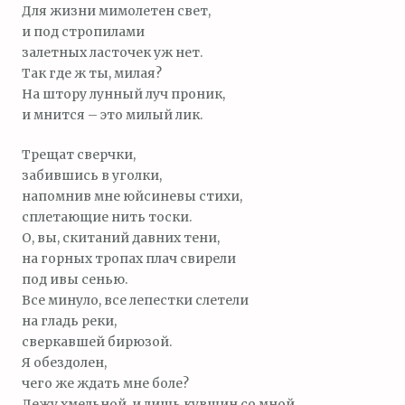
Для жизни мимолетен свет,
и под стропилами
залетных ласточек уж нет.
Так где ж ты, милая?
На штору лунный луч проник,
и мнится – это милый лик.
Трещат сверчки,
забившись в уголки,
напомнив мне юйсиневы стихи,
сплетающие нить тоски.
О, вы, скитаний давних тени,
на горных тропах плач свирели
под ивы сенью.
Все минуло, все лепестки слетели
на гладь реки,
сверкавшей бирюзой.
Я обездолен,
чего же ждать мне боле?
Лежу хмельной, и лишь кувшин со мной.