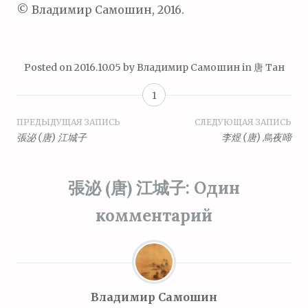
© Владимир Самошин, 2016.
Posted on
2016.10.05
by
Владимир Самошин
in
唐 Тан
1
Навигация
ПРЕДЫДУЩАЯ ЗАПИСЬ
СЛЕДУЮЩАЯ ЗАПИСЬ
張泌 (唐) 江城子
李煜 (唐) 烏夜啼
по
записям
張泌 (唐) 江城子
: Один
комментарий
Владимир Самошин