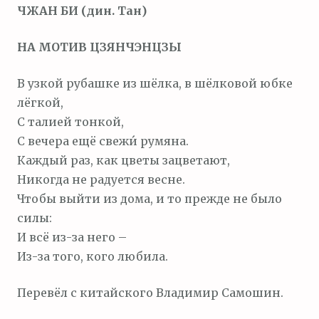
ЧЖАН БИ (дин. Тан)
м
о
НА МОТИВ ЦЗЯНЧЭНЦЗЫ
м
у
В узкой рубашке из шёлка, в шёлковой юбке
лёгкой,
С талией тонкой,
С вечера ещё свежи́ румяна.
Каждый раз, как цветы зацветают,
Никогда не радуется весне.
Чтобы выйти из дома, и то прежде не было
силы:
И всё из-за него –
Из-за того, кого любила.
Перевёл с китайского Владимир Самошин.