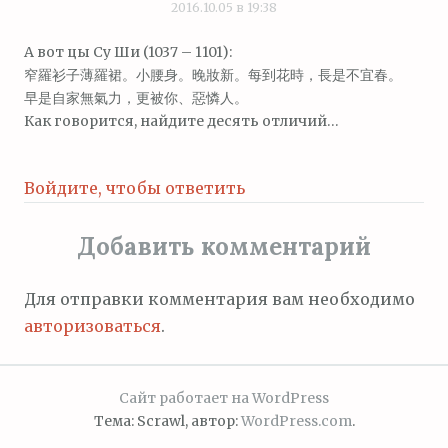
2016.10.05 в 19:38
А вот цы Су Ши (1037 – 1101):
窄羅衫子薄羅裙。小腰身。晚妝新。每到花時，長是不宜春。
早是自家無氣力，更被你、惡憐人。
Как говорится, найдите десять отличий…
Войдите, чтобы ответить
Добавить комментарий
Для отправки комментария вам необходимо
авторизоваться
.
Сайт работает на WordPress
Тема: Scrawl, автор:
WordPress.com
.