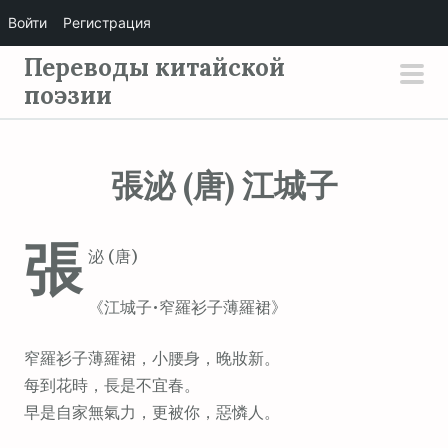
Войти
Регистрация
П
Переводы китайской
е
поэзии
осн
р
мен
е
й
張泌 (唐) 江城子
т
и
張
к
泌 (唐)
с
о
《江城子•窄羅衫子薄羅裙》
д
е
窄羅衫子薄羅裙，小腰身，晚妝新。
р
每到花時，長是不宜春。
ж
早是自家無氣力，更被你，惡憐人。
и