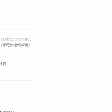
ЛЕДУЮЩАЯ ЗАПИСЬ
《青門飲•胡馬嘶風》
ия
чается