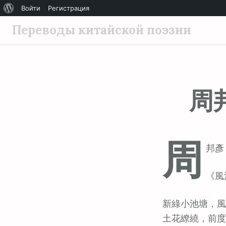
О
Войти
Регистрация
П
WordPress
Переводы китайской поэзии
е
р
е
й
周
т
и
к
с
周
о
邦彥 (
д
е
《風
р
ж
新綠小池塘，風
и
土花繚繞，前度