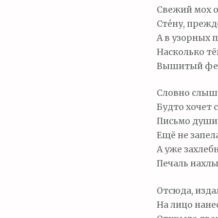
Свежий мох 
Сте́ну, преж
А в узорных п
Насколько т
Вышитый фен
Словно слышу
Будто хочет с
Письмо душис
Ещё не запела
А уже захлеб
Печаль нахлы
Отсюда, изда
На лицо нане