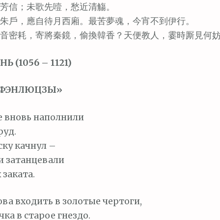
芳信；未歌先噎，愁近清觴。
朱戶，應自待月西廂。最苦夢魂，今宵不到伊行。
音密耗，寄將秦鏡，偷換韓香？天便教人，霎時厮見何
 (1056 – 1121)
«ФЭНЛЮЦЗЫ»
е вновь наполнили
руд.
ску качнул –
и затанцевали
 заката.
ова входить в золотые чертоги,
ка в старое гнездо.