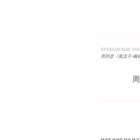
ПРЕДЫДУЩАЯ ЗАП
Навига
周邦彦《風流子•楓
по
周
запися
нет нет не на