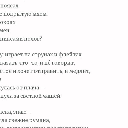
опоясал
де покрытую мхом.
окоях,
ёмен
иксами полог?
: играет на струнах и флейтах,
казать что-то, и не́ говорит,
тое и хочет отправить, и медлит,
,
нулась от плача –
нула за светлой чашей.
лёка, знаю –
сла свежие румяна,