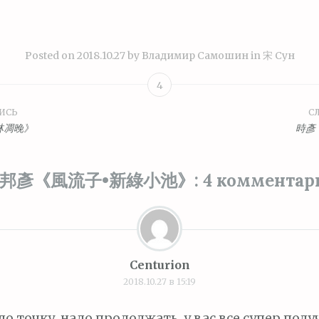
Posted on
2018.10.27
by
Владимир Самошин
in
宋 Сун
4
ИСЬ
С
ция
林凋晚》
時彥
邦彥《風流子•新綠小池》
: 4 комментар
м
Centurion
2018.10.27 в 15:19
до точку, надо продолжать, у вас все супер полу