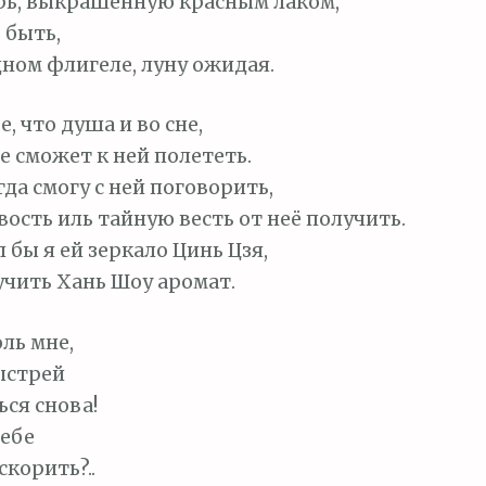
рь, выкрашенную красным лаком,
 быть,
адном флигеле, луну ожидая.
, что душа и во сне,
е сможет к ней полететь.
гда смогу с ней поговорить,
ость иль тайную весть от неё получить.
 бы я ей зеркало Цинь Цзя,
учить Хань Шоу аромат.
оль мне,
ыстрей
ься снова!
тебе
скорить?..