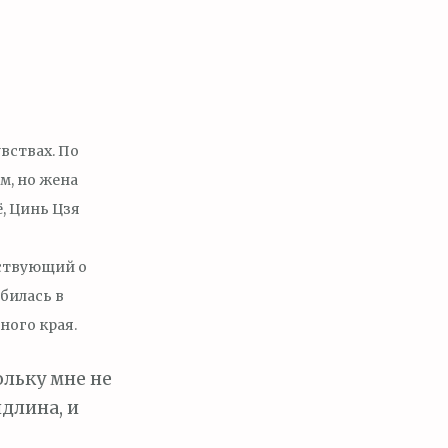
вствах. По
м, но жена
ё, Цинь Цзя
льствующий о
юбилась в
ного края.
ольку мне не
длина, и