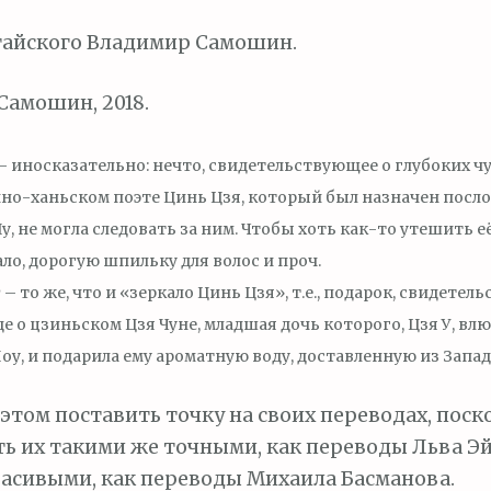
тайского Владимир Самошин.
амошин, 2018.
– иносказательно: нечто, свидетельствующее о глубоких чу
чно-ханьском поэте Цинь Цзя, который был назначен посло
у, не могла следовать за ним. Чтобы хоть как-то утешить е
ало, дорогую шпильку для волос и проч.
у
– то же, что и «зеркало Цинь Цзя», т.е., подарок, свидете
де о цзиньском Цзя Чуне, младшая дочь которого, Цзя У, вл
оу, и подарила ему ароматную воду, доставленную из Запад
 этом поставить точку на своих переводах, поск
ть их такими же точными, как переводы Льва Эй
асивыми, как переводы Михаила Басманова.