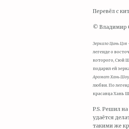
Перевёл с ки
© Владимир С
Зеркало Цинь Цзя
легенде о восто
которого, Сюй Ш
подарил ей зерк
Аромат Хань Шо
любви. По леген
красавца Хань Ш
P.S. Решил на
удаётся дела
такими же кр