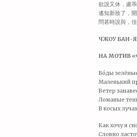
м
欲說又休，慮乖
о
遙知新妝了，開
м
問甚時說與，佳
у
ЧЖОУ БАН-ЯНЬ
НА МОТИВ 
Во́ды зелёны
Маленький п
Ветер занаве
Ломаные тен
В косых лучах
Как хочу я сн
Словно ласточ