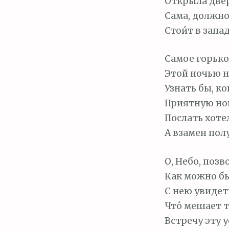
Открыла две
Сама, должно
Стои́т в зап
Самое горькое
Этой ночью н
Узнать бы, ко
Приятную нов
Послать хотел
А взамен пол
О, Небо, позв
Как можно б
С нею увидет
Что́ мешает 
Встречу эту у