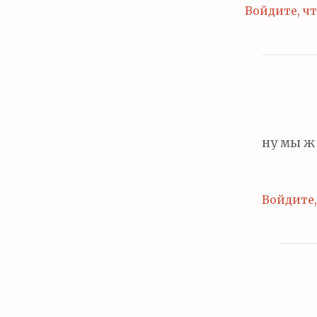
Войдите, ч
ну мы ж 
Войдите,