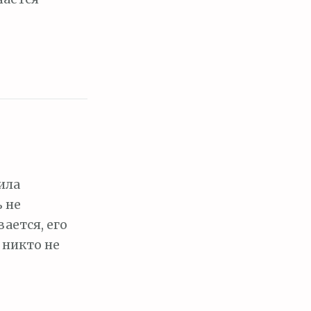
ила
 не
ается, его
 никто не