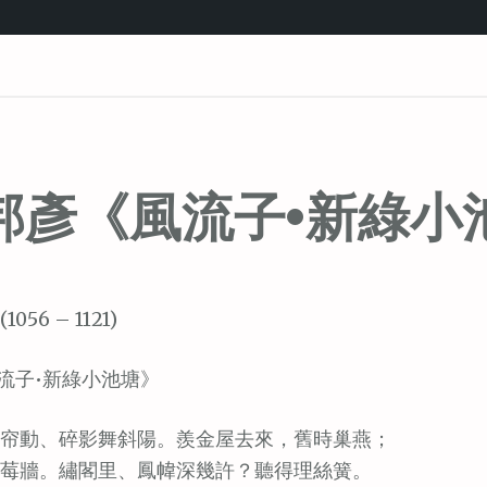
邦彥《風流子•新綠小
1056 – 1121)
流子•新綠小池塘》
帘動、碎影舞斜陽。羨金屋去來，舊時巢燕；
莓牆。繡閣里、鳳幃深幾許？聽得理絲簧。