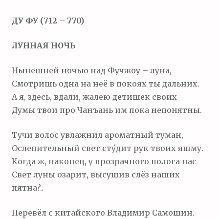
м
ДУ ФУ (712 – 770)
о
м
ЛУННАЯ НОЧЬ
у
Нынешней ночью над Фучжоу – луна,
Смотришь одна на неё в покоях ты дальних.
А я, здесь, вдали, жалею детишек своих –
Думы твои про Чанъань им пока непонятны.
Тучи волос увлажнил ароматный туман,
Ослепительный свет сту́дит рук твоих яшму.
Когда ж, наконец, у прозрачного полога нас
Свет луны озарит, высушив слёз наших
пятна?..
Перевёл с китайского Владимир Самошин.