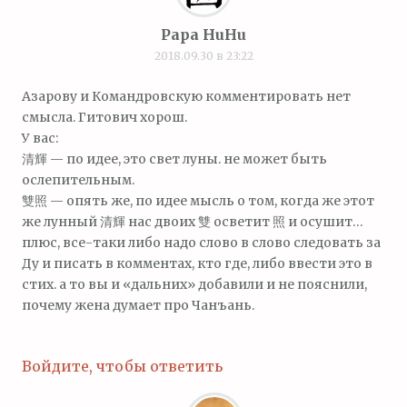
Papa HuHu
2018.09.30 в 23:22
Азарову и Командровскую комментировать нет
смысла. Гитович хорош.
У вас:
清輝 — по идее, это свет луны. не может быть
ослепительным.
雙照 — опять же, по идее мысль о том, когда же этот
же лунный 清輝 нас двоих 雙 осветит 照 и осушит…
плюс, все-таки либо надо слово в слово следовать за
Ду и писать в комментах, кто где, либо ввести это в
стих. а то вы и «дальних» добавили и не пояснили,
почему жена думает про Чанъань.
Войдите, чтобы ответить