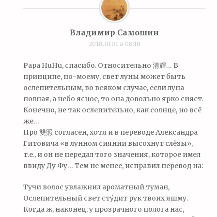
Владимир Самошин
2018.10.01 в 08:18
Papa HuHu, спасибо. Относительно 清輝… В
принципе, по-моему, свет луны может быть
ослепительным, во всяком случае, если луна
полная, а небо ясное, то она довольно ярко сияет.
Конечно, не так ослепительно, как солнце, но всё
же…
Про 雙照 согласен, хотя и в переводе Александра
Гитовича «в лунном сиянии высохнут слёзы»,
т.е., и он не передал того значения, которое имел
ввиду Ду Фу… Тем не менее, исправил перевод на:
Тучи волос увлажнил ароматный туман,
Ослепительный свет сту́дит рук твоих яшму.
Когда ж, наконец, у прозрачного полога нас,