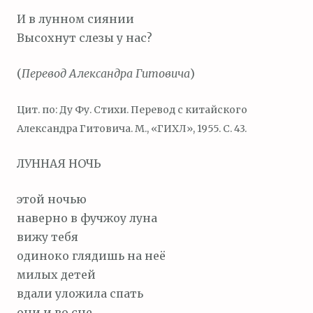
И в лунном сиянии
Высохнут слезы у нас?
(
Перевод Александра Гитовича
)
Цит. по: Ду Фу. Стихи. Перевод с китайского
Александра Гитовича. М., «ГИХЛ», 1955. С. 43.
ЛУННАЯ НОЧЬ
этой ночью
наверно в фучжоу луна
вижу тебя
одиноко глядишь на неё
милых детей
вдали уложила спать
они и во сне