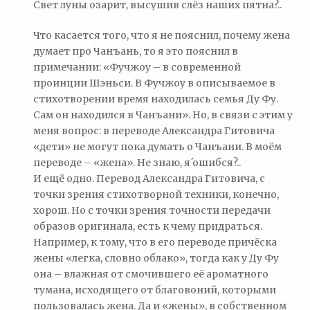
Свет луны озарит, высушив слёз наших пятна?..
Что касается того, что я не пояснил, почему жена
думает про Чанъань, то я это пояснил в
примечании: «Фучжоу – в современной
проинции Шэньси. В Фучжоу в описываемое в
стихотворении время находилась семья Ду Фу.
Сам он находился в Чанъани». Но, в связи с этим у
меня вопрос: в переводе Александра Гитовича
«дети» не могут пока думать о Чанъани. В моём
переводе – «жена». Не знаю, я́ ошибся?..
И ещё одно. Перевод Александра Гитовича, с
точки зрения стихотворной техники, конечно,
хорош. Но с точки зрения точности передачи
образов оригинала, есть к чему придраться.
Например, к тому, что в его переводе причёска
жены «легка, словно облако», тогда как у Ду Фу
она – влажная от смочившего её ароматного
тумана, исходящего от благовоний, которыми
пользовалась жена. Да и «жены», в собственном