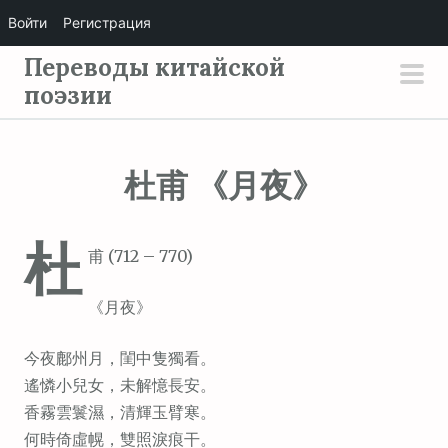
Войти
Регистрация
П
Переводы китайской
е
поэзии
осн
р
мен
е
й
杜甫 《月夜》
т
и
杜
к
甫 (712 – 770)
с
о
《月夜》
д
е
今夜鄜州月，閨中隻獨看。
р
遙憐小兒女，未解憶長安。
ж
香霧雲鬟濕，清輝玉臂寒。
и
何時倚虛幌，雙照淚痕干。