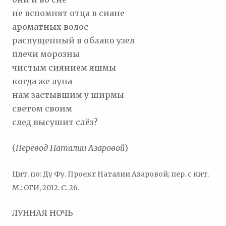
не вспомнят отца в сиане
ароматных волос
распущенный в облако узел
плечи морозны
чистым сиянием яшмы
когда же луна
нам застывшим у ширмы
светом своим
след высушит слёз?
(
Перевод Наталии Азаровой
)
Цит. по: Ду Фу. Проект Наталии Азаровой; пер. с кит.
М.: ОГИ, 2012. С. 26.
ЛУННАЯ НОЧЬ