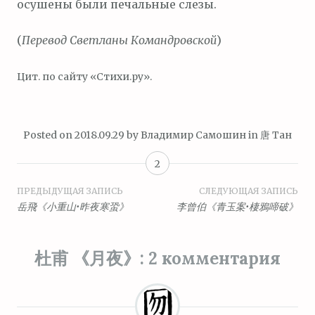
осушены были печальные слезы.
(
Перевод Светланы Командровской
)
Цит. по сайту «Стихи.ру».
Posted on
2018.09.29
by
Владимир Самошин
in
唐 Тан
2
Навигация
ПРЕДЫДУЩАЯ ЗАПИСЬ
СЛЕДУЮЩАЯ ЗАПИСЬ
岳飛《小重山•昨夜寒蛩》
李曾伯《青玉案•棲鴉啼破》
по
записям
杜甫 《月夜》
: 2 комментария