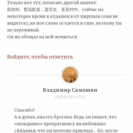
Только вот тут, полагаю, другой акцент:
眼前時、暫疏歡宴，盟言在、更莫忡忡。сейчас на
некоторое время я отдалился от пирушек (они не
видятся), но мое слово остается в силе, поэтому ты
не переживай.
Он же обещал на ней жениться.
Войдите, чтобы ответить
Владимир Самошин
2018.07.20 в 15:32
Спасибо!
А я думал, она его бросила. Ведь он пишет, что
«нежданно» прекратились их любовные
свиданья, что он поэтому приуныл… Но, после