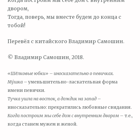
Когда построим мы себе дом с внутренним
двором,
Тогда, поверь, мы вместе будем до конца с
тобой!
Перевёл с китайского Владимир Самошин.
© Владимир Самошин, 2018.
«Шёлковые юбки» – иносказательно о певичках.
Му́шка
– уменьшительно-ласкательная форма
имени певички.
Тучка ушла на восток, а дождик на запад
–
иносказательно: прекратились любовные свидания.
Когда построим мы себе дом с внутренним двором
– т.е.,
когда станем мужем и женой.