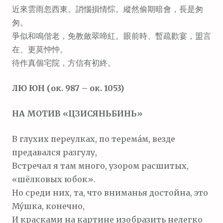
м
近來雲雨忽西東。誚惱損情悰。縱然偷期暗會，長是匆
о
匆。
м
爭似和鳴偕老，免教斂翠啼紅。眼前時、暫疏歡宴，盟言
у
在、更莫忡忡。
待作真個宅院，方信有初終。
ЛЮ ЮН (ок. 987 – ок. 1053)
НА МОТИВ «ЦЗИСЯНЬБИНЬ»
В глухих переулках, по терема́м, везде
предавался разгулу,
Встречал я там много, узором расшитых,
«шёлковых юбок».
Но среди них, та, что вниманья достойна, это
Му́шка, конечно,
И красками на картине изобразить нелегко