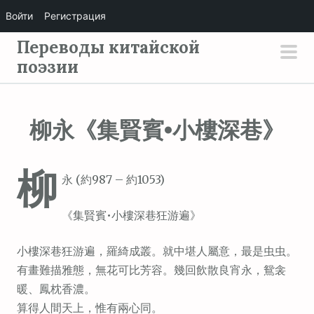
Войти
Регистрация
П
Переводы китайской
е
поэзии
осн
р
мен
е
й
柳永《集賢賓•小樓深巷》
т
и
柳
к
永 (約987 – 約1053)
с
о
《集賢賓•小樓深巷狂游遍》
д
е
小樓深巷狂游遍，羅綺成叢。就中堪人屬意，最是虫虫。
р
有畫難描雅態，無花可比芳容。幾回飲散良宵永，鴛衾
ж
暖、鳳枕香濃。
и
算得人間天上，惟有兩心同。