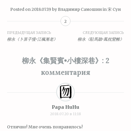
Posted on
2018.07.19
by
Владимир Самошин
in
宋 Сун
2
Навигация
ПРЕДЫДУЩАЯ ЗАПИСЬ
СЛЕДУЮЩАЯ ЗАПИСЬ
柳永《卜算子慢•江楓漸老》
柳永《駐馬聽•鳳枕鸞帷》
по
записям
柳永《集賢賓•小樓深巷》
: 2
комментария
Papa HuHu
2018.07.20 в 11:18
Отлично! Мне очень понравилось!