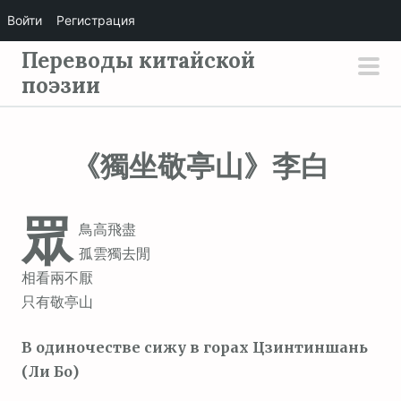
Войти
Регистрация
П
Переводы китайской
е
поэзии
осн
р
мен
е
й
《獨坐敬亭山》李白
т
и
眾
к
鳥高飛盡
с
孤雲獨去閒
о
相看兩不厭
д
只有敬亭山
е
р
В одиночестве сижу в горах Цзинтиншань
ж
(Ли Бо)
и