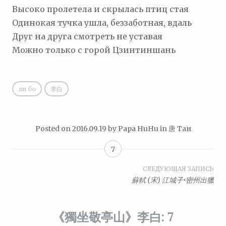
м
Высоко пролетела и скрылась птиц стая
о
Одинокая тучка ушла, беззаботная, вдаль
м
Друг на друга смотреть не уставая
у
Можно только с горой Цзинтиншань
ли бо
李白
Posted on
2016.09.19
by
Papa HuHu
in
唐 Тан
7
Навигация
СЛЕДУЮЩАЯ ЗАПИСЬ
蘇軾 (宋) 江城子•密州出獵
по
записям
《獨坐敬亭山》李白
: 7